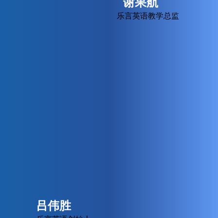
谢果航
乐言英语教学总监
吕伟胜