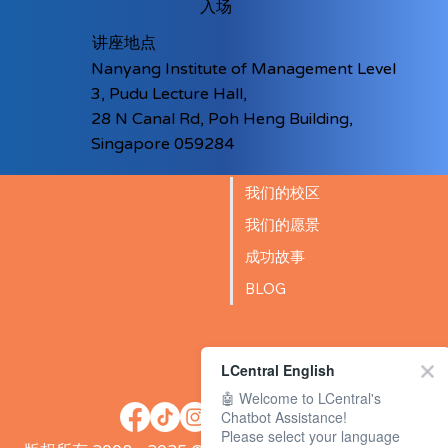
入场
讲座地点
Nanyang Institute of Management Level
3, Pudu Lecture Hall,
28 N Canal Rd, Poh Heng Building,
Singapore 059284
我们的校区
我们的愿景
成功故事
BLOG
LCentral English
🤖 Welcome to LCentral's
Chatbot Assistance!
Please select your language