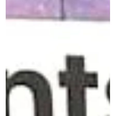
讀畢需時 5 分鐘
如何教孩子学会尊重？
尊重是父母能教给孩子最重要的教养之一。尊重能帮助孩子建立
稳固的人际关系、发展共情能力，并充满自信地应对各种社交场
合。然而，许多家长往往不知道该从何入手。理清尊重的具体表
现以及父母在其中扮演的角色，能让这段引导之旅变得更加简单
且见效。 谁是懂尊重的孩子？ 一个懂尊重的孩子，会对他人以及
周围的环境展现出体谅与关怀。他们会在别人说话时认真倾听，
遵守规矩，并在言行举止中传递善意。懂尊重的孩子明白边界的
存在，对长辈和同龄人都很有礼貌，并能对自己的行为负责。 这
些孩子不仅在公共场所表现得体，在家里也同样体贴。他们会主
动分担家务，并对所获得的一切心存感激。尊重不仅仅关乎礼
貌，它更是一种引导孩子如何与世界相处的思维方式。 为什么有
些孩子会表现得很无礼？ 孩子表现出不尊重他人的原因有很多。
有时，这源于家庭教育中缺乏引导或边界模糊。他们也可能是对
挫折、压力或对规则的困惑做出的负面反应。在其他情况下，孩