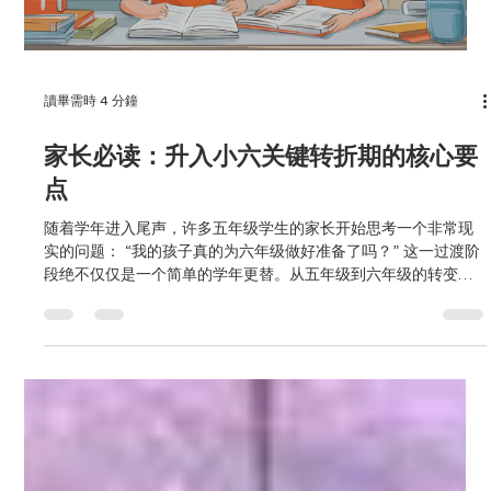
讀畢需時 4 分鐘
家长必读：升入小六关键转折期的核心要
点
随着学年进入尾声，许多五年级学生的家长开始思考一个非常现
实的问题： “我的孩子真的为六年级做好准备了吗？” 这一过渡阶
段绝不仅仅是一个简单的学年更替。从五年级到六年级的转变，
标志着小六会考最后冲刺阶段的正式开启。对许多学生而言，这
并不是一段缓坡，而是一场陡峭的攀登。 五升六过渡期为什么这
么重要？ 五年级通常被视为小六会考的“预备演练期”。它让学生
开始接触更繁重的学业任务、要求更高的评估，以及全面模拟六
年级考试题型与难度的试题。 在这一时期，学生们开始面临以下
挑战： 随着关键考试的临近，承受着日益增加的心理压力和紧张
情绪。 所有学科的考试题型和考察内容都变得更加错综复杂。 时
间管理陷入困境，需要在学校功课、课外活动（CCA）以及校外
培优课程之间艰难地寻找平衡。 自信心出现下滑，尤其是在暴露