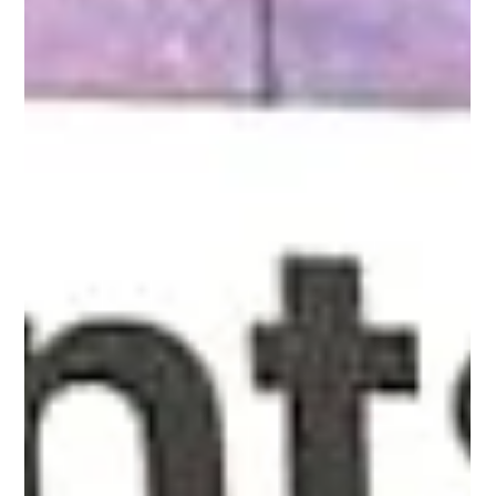
志的评选中，荣膺 “2025年度至尊之选：最佳优质英语培优与教
育”（Best of the Best: Premier English Enrichment and
Education 2025） 殊荣。这一权威认可彰显了 LCentral 在新加
坡培优与学习中心领域的领军地位，也突显了我们致力于为各年
龄段的学生提供高品质英语课程的坚定承诺。 这一奖项对家长和
学员意味着什么？ 每位家长都希望为孩子的教育提供最好的选
择。荣获这一奖项意味着，您可以完全信赖 LCentral 的教学品
质，因为我们的卓越标准已经得到了这家独立且广受尊敬的权威
育儿媒体的深度认可。被评为“最佳优质英语培优”，标志着
LCentral 的课程体系、师资力量、教学环境以及综合学习成果，
均已位列新加坡培优行业的最前沿。 LCentral 为什么能脱颖而
出？ 在 LCentral，我们深信卓越的英语能力建立在扎实的基础、
引人入胜的教学内容，以及能够激发自信与好奇心的学习环境之
上。此次获奖正是对我们以下优势