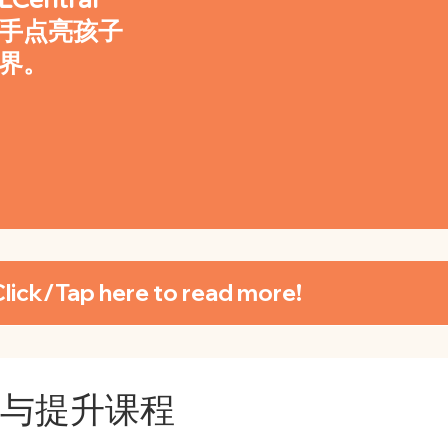
ntral
手点亮孩子
界。
lock the Future with Literacy. Click/Tap here to read more!
习与提升课程