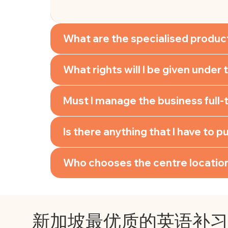
What are the specialised product
What rights will I be given under 
Must I manage the business full-
Is there anything that I have to 
Who chooses the centre location
新加坡最优质的英语补