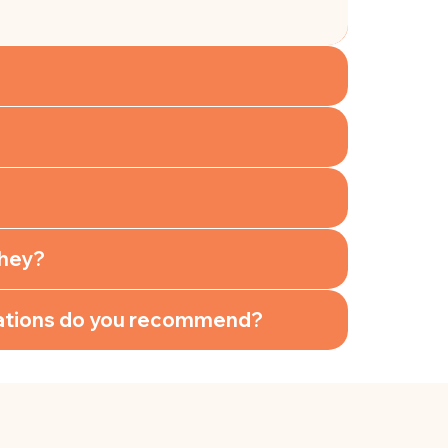
they?
ocations do you recommend?