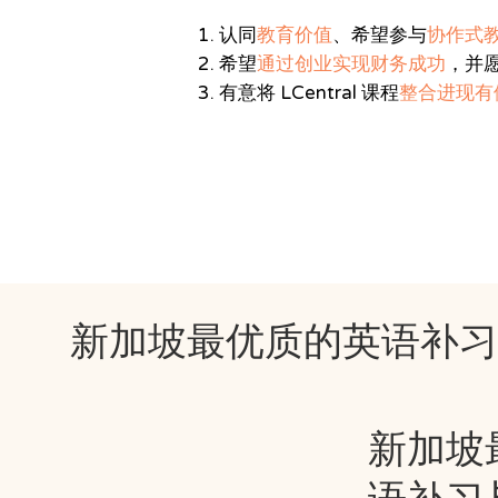
认同
教育价值
、希望参与
协作式
希望
通过创业实现财务成功
，并
有意将 LCentral 课程
整合进现有
新加坡最优质的英语补
新加坡