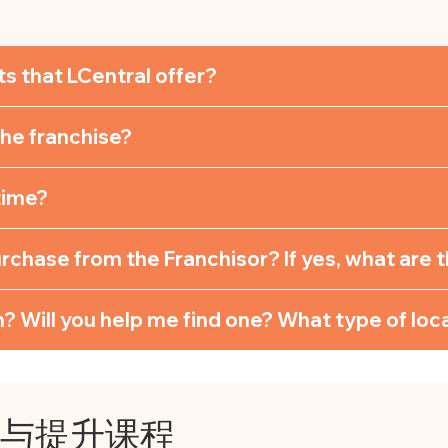
s that LCentral offer?
the franchise?
time?
purchase from the Franchisor? If yes, what are 
? Will you help me find one? What type of l
习与提升课程