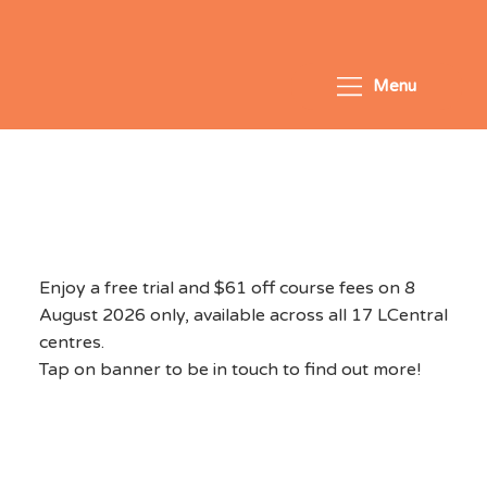
Menu
National Day Exclusive
2026 - August 8, 2026
Enjoy a free trial and $61 off course fees on 8
August 2026 only, available across all 17 LCentral
centres.
Tap on banner to be in touch to find out more!