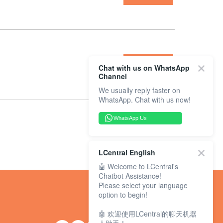
詳細資料
Chat with us on WhatsApp
Channel
We usually reply faster on
WhatsApp. Chat with us now!
WhatsApp Us
LCentral English
🤖 Welcome to LCentral's
Chatbot Assistance!
Please select your language
option to begin!
🤖 欢迎使用LCentral的聊天机器