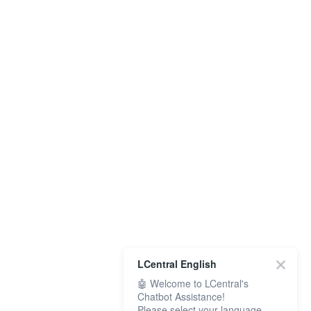
LCentral English
🤖 Welcome to LCentral's
Chatbot Assistance!
Please select your language