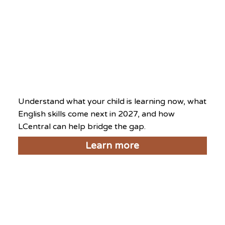
家长好评
Level Up Day 2026
2026年8月8日
Understand what your child is learning now, what
English skills come next in 2027, and how
LCentral can help bridge the gap.
Learn more
National Day Exclusive
2026
2026年8月8日