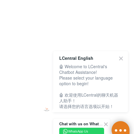
LCentral English
🤖 Welcome to LCentral's
Chatbot Assistance!
Please select your language
option to begin!
🤖 欢迎使用LCentral的聊天机器
人助手！
请选择您的语言选项以开始！
Chat with us on WhatsApp Channel
WhatsApp Us