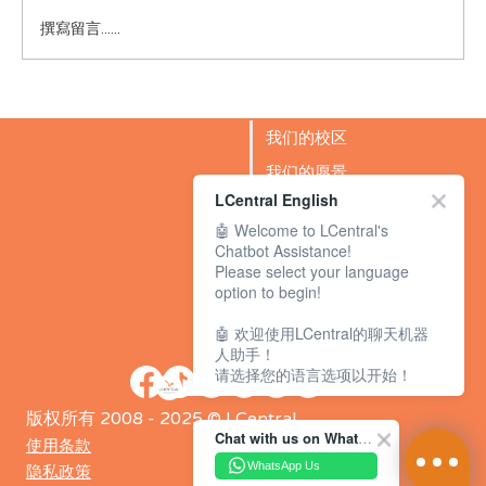
如何教孩子学会尊重？
撰寫留言......
我们的校区
我们的愿景
LCentral English
成功故事
🤖 Welcome to LCentral's
BLOG
Chatbot Assistance!
Please select your language
option to begin!
🤖 欢迎使用LCentral的聊天机器
人助手！
请选择您的语言选项以开始！
版权所有 2008 - 2025 © LCentral
Chat with us on WhatsApp Channel
使用条款
WhatsApp Us
隐私政策