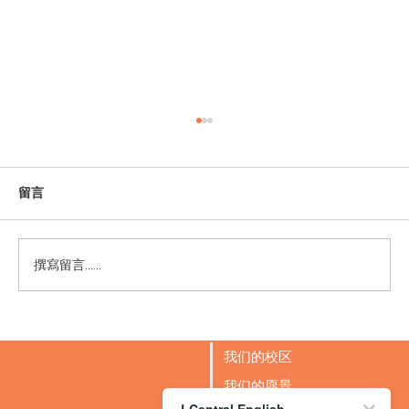
留言
撰寫留言......
LCentral 新加坡荣获《Parents World》
2025年度 “最佳优质英语培优与教育”大奖
我们的校区
我们的愿景