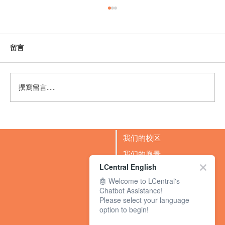
留言
撰寫留言......
LCentral 新加坡荣获《Parents World》
2025年度 “最佳优质英语培优与教育”大奖
我们的校区
我们的愿景
LCentral English
成功故事
🤖 Welcome to LCentral's
BLOG
Chatbot Assistance!
Please select your language
option to begin!